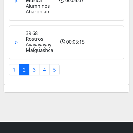
Musica
00:05:07
Alumninos
Aharonian
39 68
Rostros
00:05:15
Ayayayayay
Maiguashca
1
2
3
4
5