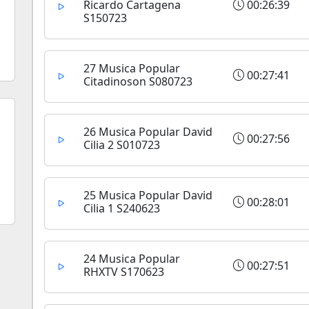
Ricardo Cartagena
00:26:39
S150723
27 Musica Popular
00:27:41
Citadinoson S080723
26 Musica Popular David
00:27:56
Cilia 2 S010723
25 Musica Popular David
00:28:01
Cilia 1 S240623
24 Musica Popular
00:27:51
RHXTV S170623