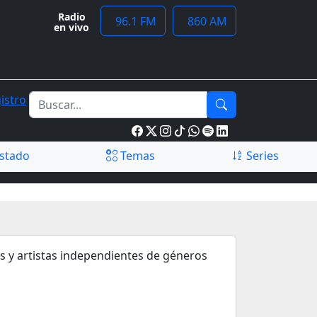
Radio
96.1 FM
860 AM
en vivo
istro
stado
Temas
Series
s y artistas independientes de géneros