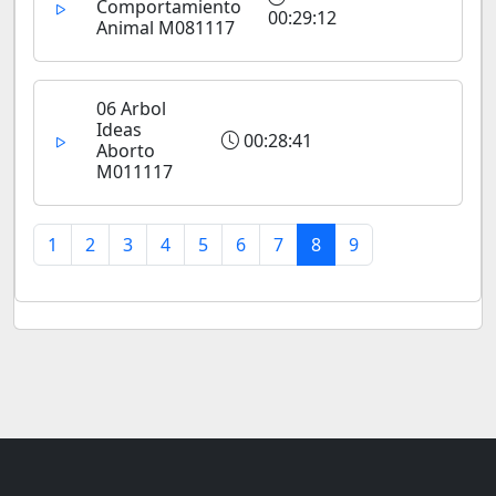
Comportamiento
00:29:12
Animal M081117
06 Arbol
Ideas
00:28:41
Aborto
M011117
1
2
3
4
5
6
7
8
9