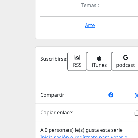
Temas :
Arte
Suscribirse:
RSS
iTunes
podcast
Compartir:
Copiar enlace:
A 0 persona(s) le(s) gusta esta serie
Inicia sesión o regístrate para votar o