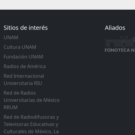
Sitios de interés
Aliados
UNAM
Cultura UNAM
Fundación UNAM
Radios de América
Red Internacional
Universitaria RIU
Red de Radios
Universitarias de México
RRUM
Red de Radiodifusoras y
Televisoras Educativas y
Culturales de México, La