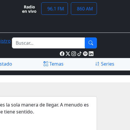
Radio
96.1 FM
860 AM
en vivo
istro
stado
Temas
Series
 es la sola manera de llegar. A menudo es
e tiene sentido.