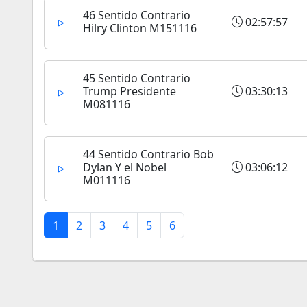
46 Sentido Contrario
02:57:57
Hilry Clinton M151116
45 Sentido Contrario
Trump Presidente
03:30:13
M081116
44 Sentido Contrario Bob
Dylan Y el Nobel
03:06:12
M011116
1
2
3
4
5
6