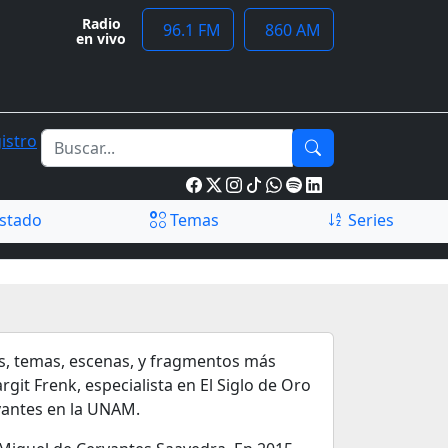
Radio
96.1 FM
860 AM
en vivo
istro
stado
Temas
Series
es, temas, escenas, y fragmentos más
rgit Frenk, especialista en El Siglo de Oro
vantes en la UNAM.