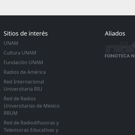
Sitios de interés
Aliados
UNAM
Cultura UNAM
Fundación UNAM
Radios de América
Red Internacional
Universitaria RIU
Red de Radios
Universitarias de México
RRUM
Red de Radiodifusoras y
Televisoras Educativas y