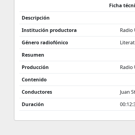
Ficha técn
Descripción
Institución productora
Radio
Género radiofónico
Litera
Resumen
Producción
Radio
Contenido
Conductores
Juan S
Duración
00:12: