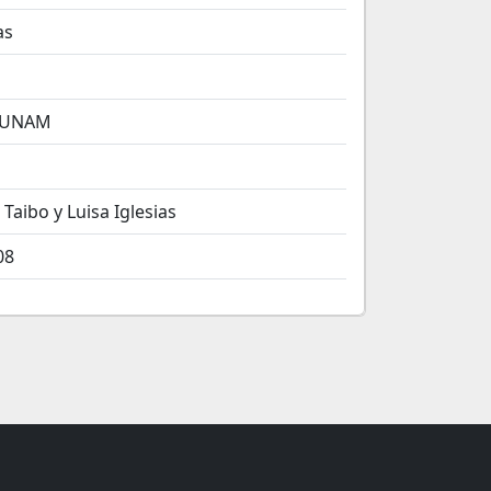
as
 UNAM
 Taibo y Luisa Iglesias
08