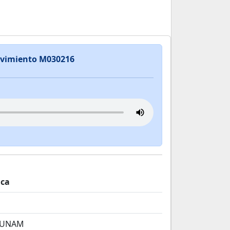
ovimiento M030216
ica
 UNAM