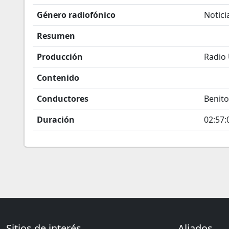
Género radiofónico
Notici
Resumen
Producción
Radio
Contenido
Conductores
Benito
Duración
02:57:
Sitios de interés
Aliados