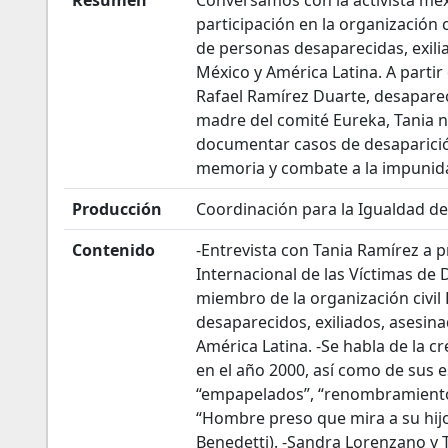
Resumen
Conversamos con la activista mex
participación en la organización ci
de personas desaparecidas, exilia
México y América Latina. A partir
Rafael Ramírez Duarte, desaparec
madre del comité Eureka, Tania n
documentar casos de desaparición
memoria y combate a la impunid
Producción
Coordinación para la Igualdad 
Contenido
-Entrevista con Tania Ramírez a p
Internacional de las Víctimas de 
miembro de la organización civil H
desaparecidos, exiliados, asesina
América Latina. -Se habla de la c
en el año 2000, así como de sus e
“empapelados”, “renombramiento d
“Hombre preso que mira a su hij
Benedetti). -Sandra Lorenzano y 