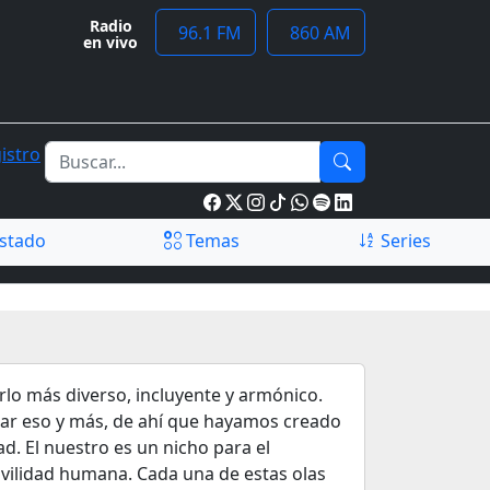
Radio
96.1 FM
860 AM
en vivo
istro
stado
Temas
Series
o más diverso, incluyente y armónico.
rar eso y más, de ahí que hayamos creado
d. El nuestro es un nicho para el
ovilidad humana. Cada una de estas olas