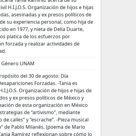
icana Tania Ramírez acerca de su
vil H.I.J.O.S. Organización de hijos e hijas
das, asesinadas y ex presos políticos de
 de su experiencia personal, como hija de
ido en 1977, y nieta de Delia Duarte,
os platica de los esfuerzos por
 forzada y realizar actividades de
ad.
de Género UNAM
ropósito del 30 de agosto: Día
Desapariciones Forzadas. -Tania es
.I.J.O.S. Organización de hijos e hijas de
dos y ex presos políticos de México y
reación de esta organización en México
strategias de “artivismo”, mediante
e calles” y “escrache”. -Pieza musical
o” de Pablo Milanés. (poema de Mario
Tania Ramírez reflexionan sobre cómo lo