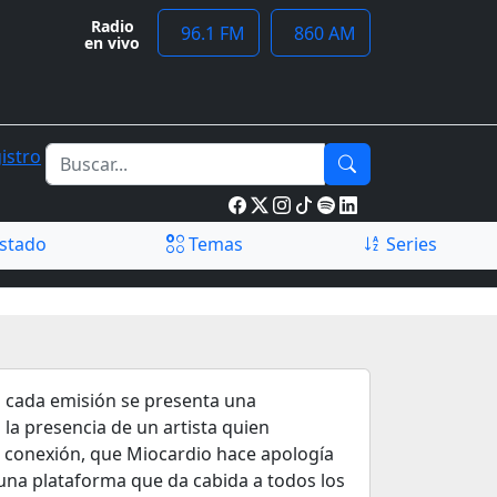
Radio
96.1 FM
860 AM
en vivo
istro
stado
Temas
Series
n cada emisión se presenta una
 la presencia de un artista quien
ta conexión, que Miocardio hace apología
 una plataforma que da cabida a todos los