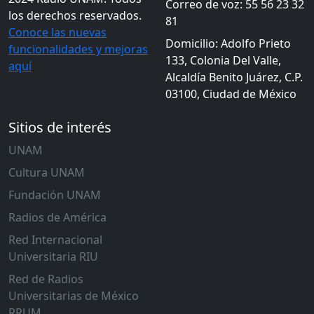
Correo de voz: 55 56 23 32
los derechos reservados.
81
Conoce las nuevas
Domicilio: Adolfo Prieto
funcionalidades y mejoras
133, Colonia Del Valle,
aquí
Alcaldía Benito Juárez, C.P.
03100, Ciudad de México
Sitios de interés
UNAM
Cultura UNAM
Fundación UNAM
Radios de América
Red Internacional
Universitaria RIU
Red de Radios
Universitarias de México
RRUM