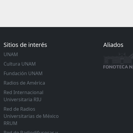
Sitios de interés
Aliados
UNAM
Cultura UNAM
Fundación UNAM
Radios de América
Red Internacional
Universitaria RIU
Red de Radios
Universitarias de México
RRUM
Red de Radiodifusoras y