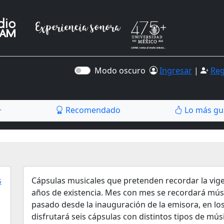
Modo oscuro
Ingresar
|
Reg
Recomendado
Lo más gu
r
Cápsulas musicales que pretenden recordar la vig
años de existencia. Mes con mes se recordará músi
pasado desde la inauguración de la emisora, en lo
disfrutará seis cápsulas con distintos tipos de mú