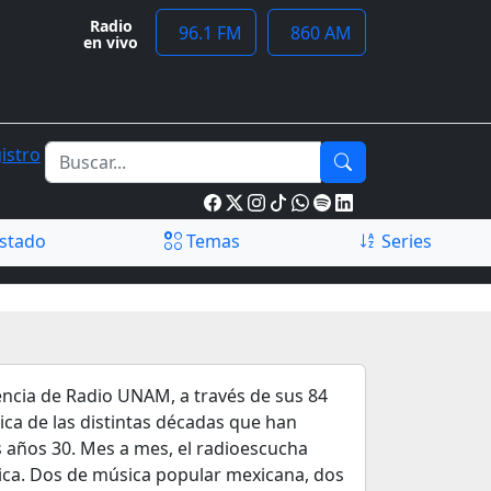
Radio
96.1 FM
860 AM
en vivo
istro
stado
Temas
Series
encia de Radio UNAM, a través de sus 84
ca de las distintas décadas que han
s años 30. Mes a mes, el radioescucha
sica. Dos de música popular mexicana, dos